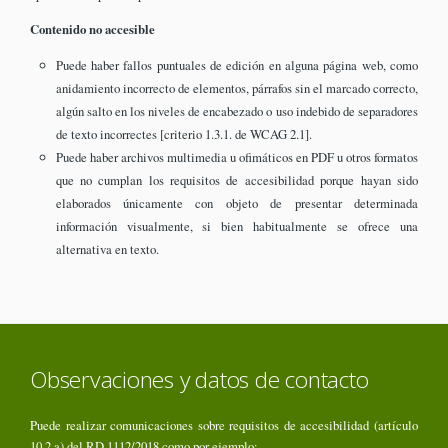
Contenido no accesible
Puede haber fallos puntuales de edición en alguna página web, como
anidamiento incorrecto de elementos, párrafos sin el marcado correcto,
algún salto en los niveles de encabezado o uso indebido de separadores
de texto incorrectes [criterio 1.3.1. de WCAG 2.1].
Puede haber archivos multimedia u ofimáticos en PDF u otros formatos
que no cumplan los requisitos de accesibilidad porque hayan sido
elaborados únicamente con objeto de presentar determinada
información visualmente, si bien habitualmente se ofrece una
alternativa en texto.
Observaciones y datos de contacto
Puede realizar comunicaciones sobre requisitos de accesibilidad (artículo
10.2.a) del RD 1112/2018 como por ejemplo: