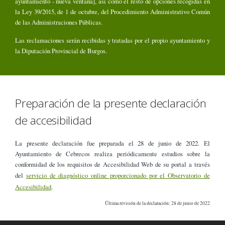
ayuntamiento - nueva ventana], así como el resto de opciones recogidas en
la Ley 39/2015, de 1 de octubre, del Procedimiento Administrativo Común
de las Administraciones Públicas.
Las reclamaciones serán recibidas y tratadas por el propio ayuntamiento y
la Diputación Provincial de Burgos.
Preparación de la presente declaración
de accesibilidad
La presente declaración fue preparada el 28 de junio de 2022. El
Ayuntamiento de Cebrecos realiza periódicamente estudios sobre la
conformidad de los requisitos de Accesibilidad Web de su portal a través
del
servicio de diagnóstico online proporcionado por el Observatorio de
Accesibilidad
.
Última revisión de la declaración: 28 de junio de 2022